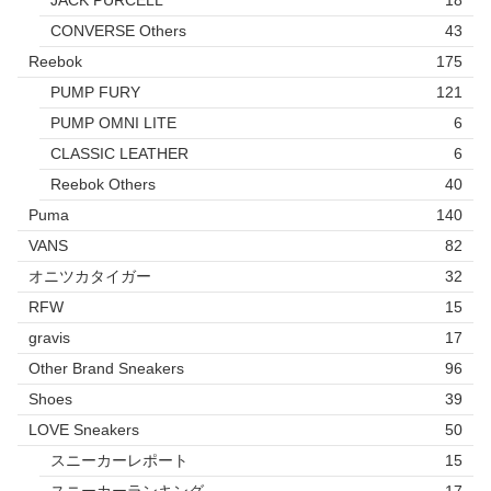
JACK PURCELL
18
CONVERSE Others
43
Reebok
175
PUMP FURY
121
PUMP OMNI LITE
6
CLASSIC LEATHER
6
Reebok Others
40
Puma
140
VANS
82
オニツカタイガー
32
RFW
15
gravis
17
Other Brand Sneakers
96
Shoes
39
LOVE Sneakers
50
スニーカーレポート
15