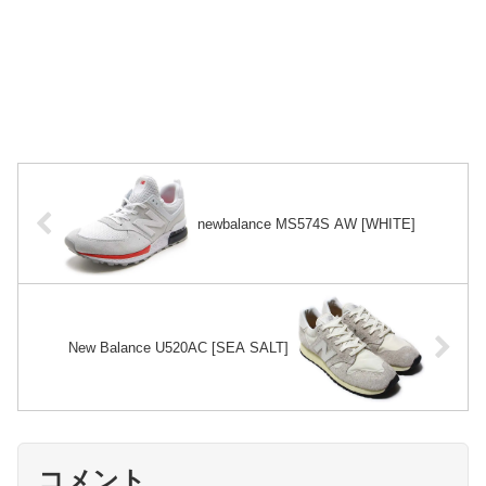
newbalance MS574S AW [WHITE]
New Balance U520AC [SEA SALT]
コメント