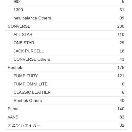
998
5
1300
31
new balance Others
99
CONVERSE
200
ALL STAR
110
ONE STAR
29
JACK PURCELL
18
CONVERSE Others
43
Reebok
175
PUMP FURY
121
PUMP OMNI LITE
6
CLASSIC LEATHER
6
Reebok Others
40
Puma
140
VANS
82
オニツカタイガー
32