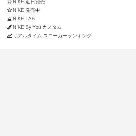
NIKE 近日発売
NIKE 発売中
NIKE LAB
NIKE By You カスタム
リアルタイム スニーカーランキング
人気のスニーカー記事
ナイキ エアフォース1 ロー デラックス
「ワンピース」
NIKE AIR CHUKKA MOC ULTRA
[FLAX / FLAX-BLACK-BLACK]
(ah7915-201)
アディダス スタンスミス 「ホワイト/
ブルー」 (FV4083)