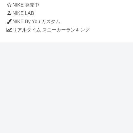
NIKE 発売中
NIKE LAB
NIKE By You カスタム
リアルタイム スニーカーランキング
人気のスニーカー記事
ナイキ エアフォース1 ロー デラックス
「ワンピース」
NIKE AIR CHUKKA MOC ULTRA
[FLAX / FLAX-BLACK-BLACK]
(ah7915-201)
アディダス スタンスミス 「ホワイト/
ブルー」 (FV4083)