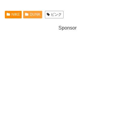
NIKE
DUNK
ピンク
Sponsor