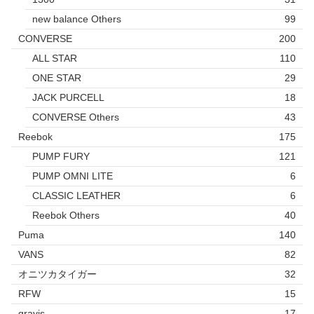
new balance Others
99
CONVERSE
200
ALL STAR
110
ONE STAR
29
JACK PURCELL
18
CONVERSE Others
43
Reebok
175
PUMP FURY
121
PUMP OMNI LITE
6
CLASSIC LEATHER
6
Reebok Others
40
Puma
140
VANS
82
オニツカタイガー
32
RFW
15
gravis
17