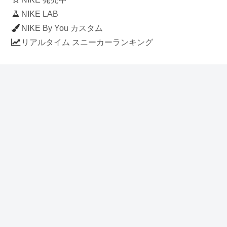
NIKE LAB
NIKE By You カスタム
リアルタイム スニーカーランキング
人気のスニーカー記事
ナイキ エアフォース1 ロー デラックス
「ワンピース」
NIKE AIR CHUKKA MOC ULTRA
[FLAX / FLAX-BLACK-BLACK]
(ah7915-201)
アディダス スタンスミス 「ホワイト/
ブルー」 (FV4083)