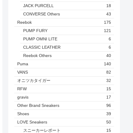
JACK PURCELL
18
CONVERSE Others
43
Reebok
175
PUMP FURY
121
PUMP OMNI LITE
6
CLASSIC LEATHER
6
Reebok Others
40
Puma
140
VANS
82
オニツカタイガー
32
RFW
15
gravis
17
Other Brand Sneakers
96
Shoes
39
LOVE Sneakers
50
スニーカーレポート
15