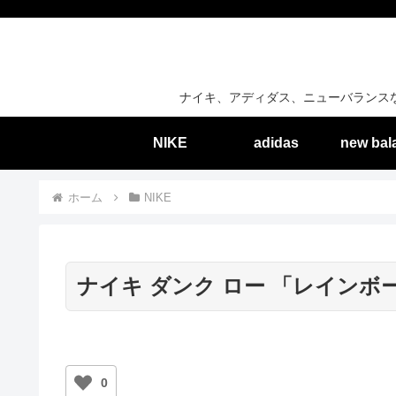
ナイキ、アディダス、ニューバランス
NIKE
adidas
new bal
ホーム
NIKE
ナイキ ダンク ロー 「レインボ
0