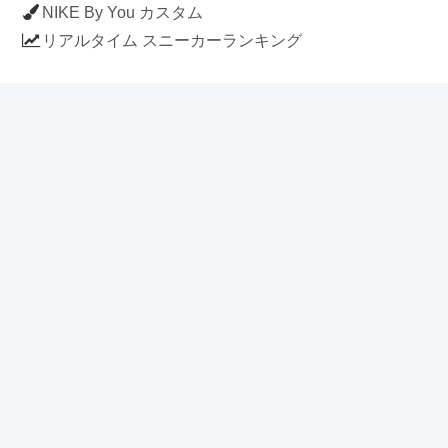
NIKE By You カスタム
リアルタイム スニーカーランキング
人気のスニーカー記事
ナイキ エアフォース1 ロー デラックス
「ワンピース」
NIKE AIR CHUKKA MOC ULTRA
[FLAX / FLAX-BLACK-BLACK]
(ah7915-201)
アディダス スタンスミス 「ホワイト/
ブルー」 (FV4083)
イラストに見える NIKE AIR FORCE 1