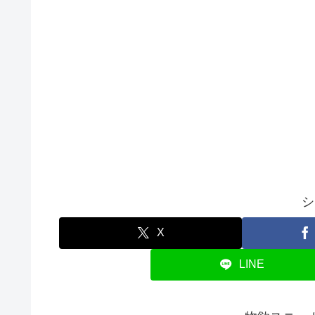
シ
X
LINE