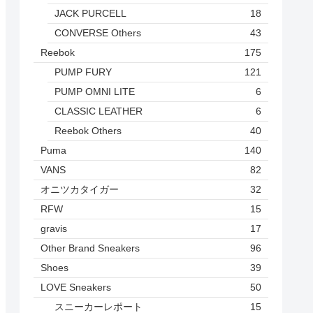
JACK PURCELL
18
CONVERSE Others
43
Reebok
175
PUMP FURY
121
PUMP OMNI LITE
6
CLASSIC LEATHER
6
Reebok Others
40
Puma
140
VANS
82
オニツカタイガー
32
RFW
15
gravis
17
Other Brand Sneakers
96
Shoes
39
LOVE Sneakers
50
スニーカーレポート
15