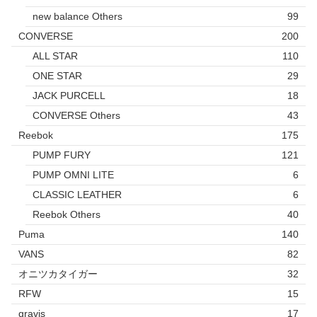
new balance Others
99
CONVERSE
200
ALL STAR
110
ONE STAR
29
JACK PURCELL
18
CONVERSE Others
43
Reebok
175
PUMP FURY
121
PUMP OMNI LITE
6
CLASSIC LEATHER
6
Reebok Others
40
Puma
140
VANS
82
オニツカタイガー
32
RFW
15
gravis
17