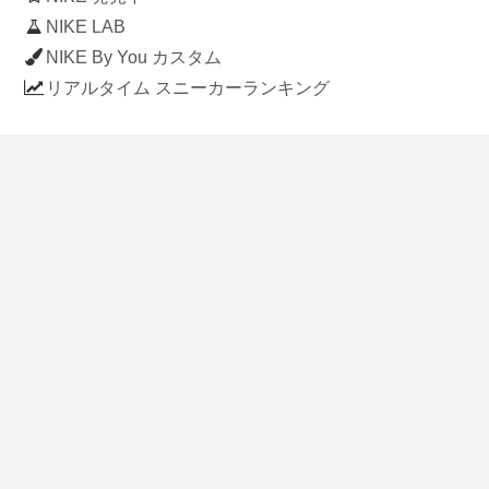
NIKE LAB
NIKE By You カスタム
リアルタイム スニーカーランキング
人気のスニーカー記事
ナイキ エアフォース1 ロー デラックス
「ワンピース」
NIKE AIR CHUKKA MOC ULTRA
[FLAX / FLAX-BLACK-BLACK]
(ah7915-201)
アディダス スタンスミス 「ホワイト/
ブルー」 (FV4083)