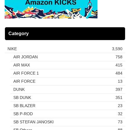
Category
NIKE
3,590
AIR JORDAN
758
AIR MAX
415
AIR FORCE 1
484
AIR FORCE
13
DUNK
397
SB DUNK
351
SB BLAZER
23
SB P-ROD
32
SB STEFAN JANOSKI
73
SB Others
88