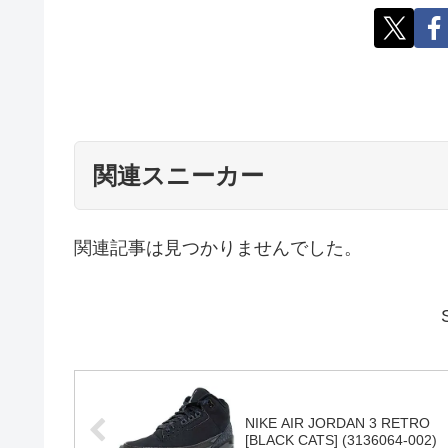
シ
X
LINE
物欲スニー