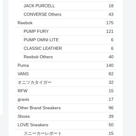
JACK PURCELL
18
CONVERSE Others
43
Reebok
175
PUMP FURY
121
PUMP OMNI LITE
6
CLASSIC LEATHER
6
Reebok Others
40
Puma
140
VANS
82
オニツカタイガー
32
RFW
15
gravis
17
Other Brand Sneakers
96
Shoes
39
LOVE Sneakers
50
スニーカーレポート
15