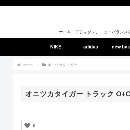
ナイキ、アディダス、ニューバランス
NIKE
adidas
new bal
ホーム
オニツカタイガー
オニツカタイガー トラック O+
0