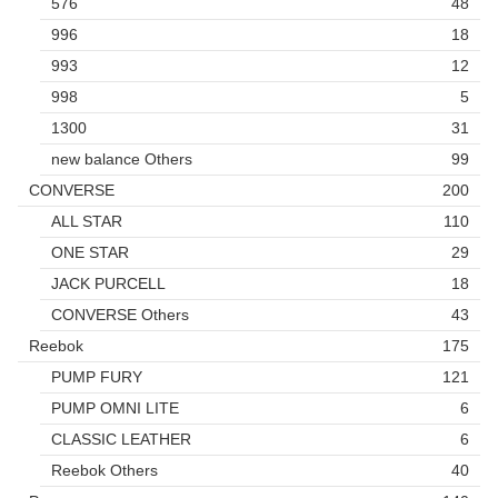
576
48
996
18
993
12
998
5
1300
31
new balance Others
99
CONVERSE
200
ALL STAR
110
ONE STAR
29
JACK PURCELL
18
CONVERSE Others
43
Reebok
175
PUMP FURY
121
PUMP OMNI LITE
6
CLASSIC LEATHER
6
Reebok Others
40