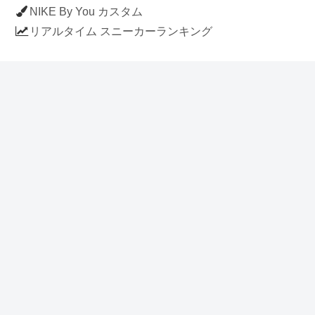
NIKE By You カスタム
リアルタイム スニーカーランキング
人気のスニーカー記事
ナイキ エアフォース1 ロー デラックス
「ワンピース」
NIKE AIR CHUKKA MOC ULTRA
[FLAX / FLAX-BLACK-BLACK]
(ah7915-201)
アディダス スタンスミス 「ホワイト/
ブルー」 (FV4083)
イラストに見える NIKE AIR FORCE 1