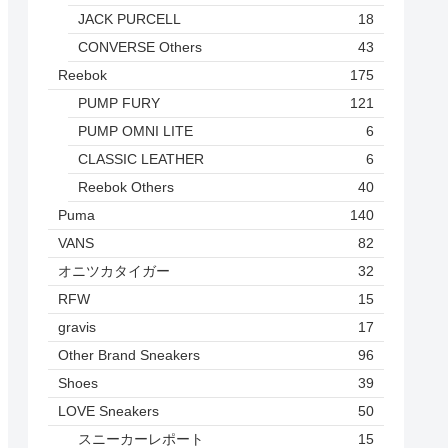
JACK PURCELL
18
CONVERSE Others
43
Reebok
175
PUMP FURY
121
PUMP OMNI LITE
6
CLASSIC LEATHER
6
Reebok Others
40
Puma
140
VANS
82
オニツカタイガー
32
RFW
15
gravis
17
Other Brand Sneakers
96
Shoes
39
LOVE Sneakers
50
スニーカーレポート
15