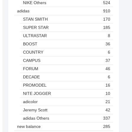
NIKE Others
524
adidas
910
STAN SMITH
170
SUPER STAR
185
ULTRASTAR
8
BOOST
36
COUNTRY
6
CAMPUS
37
FORUM
46
DECADE
6
PROMODEL
16
NITE JOGGER
10
adicolor
21
Jeremy Scott
42
adidas Others
337
new balance
285