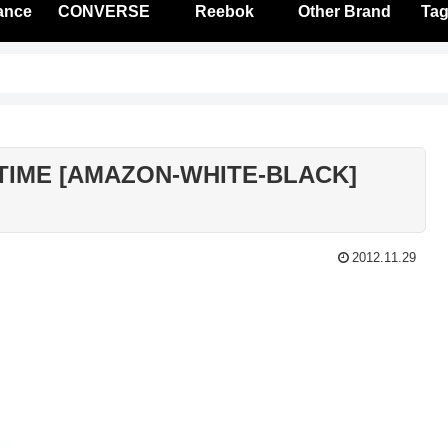
ance
CONVERSE
Reebok
Other Brand
Tag
TIME [AMAZON-WHITE-BLACK]
2012.11.29