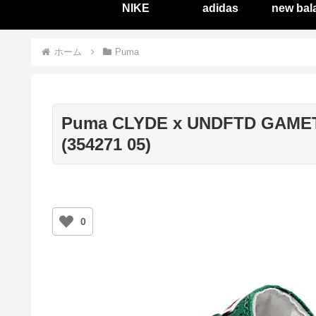
NIKE
adidas
new bal
ホーム
Puma
Puma CLYDE x UNDFTD GAME
(354271 05)
0