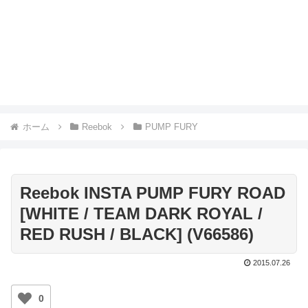
ホーム
Reebok
PUMP FURY
Reebok INSTA PUMP FURY ROAD
[WHITE / TEAM DARK ROYAL /
RED RUSH / BLACK] (V66586)
2015.07.26
0