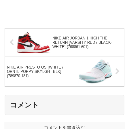
NIKE AIR JORDAN 1 HIGH THE
RETURN [VARSITY RED / BLACK-
WHITE] (768861-601)
NIKE AIR PRESTO QS [WHITE /
ORNTL POPPY-SKYLGHT-BLK]
(789870-181)
コメント
コメントを書き込む