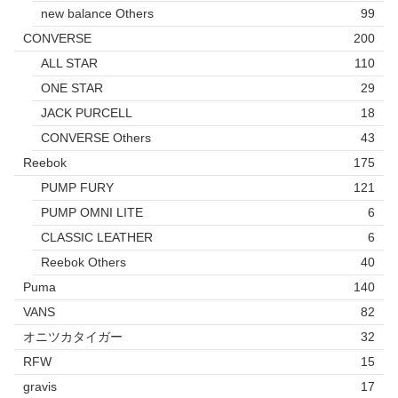
new balance Others
99
CONVERSE
200
ALL STAR
110
ONE STAR
29
JACK PURCELL
18
CONVERSE Others
43
Reebok
175
PUMP FURY
121
PUMP OMNI LITE
6
CLASSIC LEATHER
6
Reebok Others
40
Puma
140
VANS
82
オニツカタイガー
32
RFW
15
gravis
17