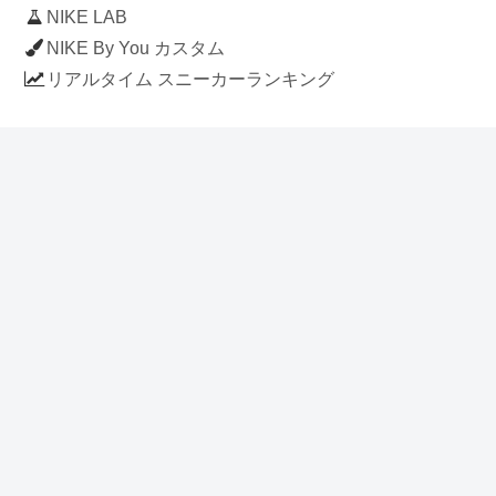
NIKE LAB
NIKE By You カスタム
リアルタイム スニーカーランキング
人気のスニーカー記事
ナイキ エアフォース1 ロー デラックス
「ワンピース」
NIKE AIR CHUKKA MOC ULTRA
[FLAX / FLAX-BLACK-BLACK]
(ah7915-201)
アディダス スタンスミス 「ホワイト/
ブルー」 (FV4083)