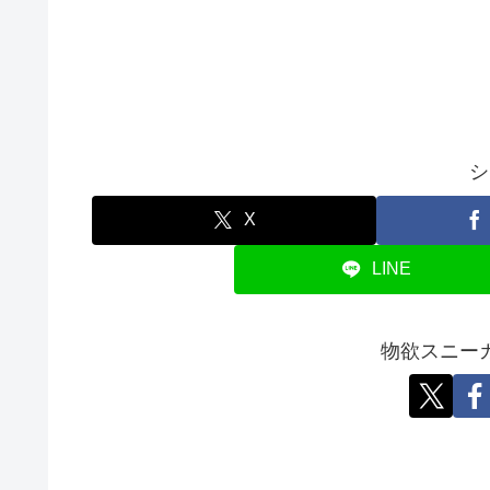
シ
X
LINE
物欲スニー