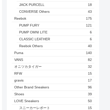
JACK PURCELL
18
CONVERSE Others
43
Reebok
175
PUMP FURY
121
PUMP OMNI LITE
6
CLASSIC LEATHER
6
Reebok Others
40
Puma
140
VANS
82
オニツカタイガー
32
RFW
15
gravis
17
Other Brand Sneakers
96
Shoes
39
LOVE Sneakers
50
スニーカーレポート
15