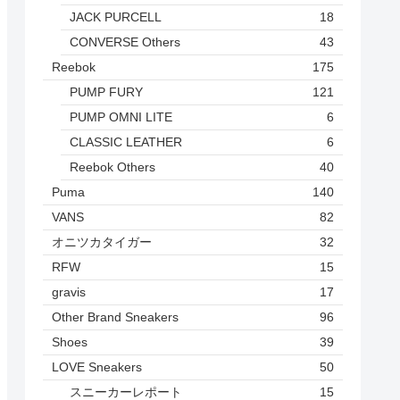
JACK PURCELL
18
CONVERSE Others
43
Reebok
175
PUMP FURY
121
PUMP OMNI LITE
6
CLASSIC LEATHER
6
Reebok Others
40
Puma
140
VANS
82
オニツカタイガー
32
RFW
15
gravis
17
Other Brand Sneakers
96
Shoes
39
LOVE Sneakers
50
スニーカーレポート
15