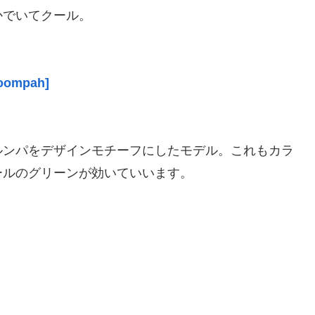
かでいてクール。
oompah]
ルンパをデザインモチーフにしたモデル。これもカラ
ールのグリーンが効いていいます。
]