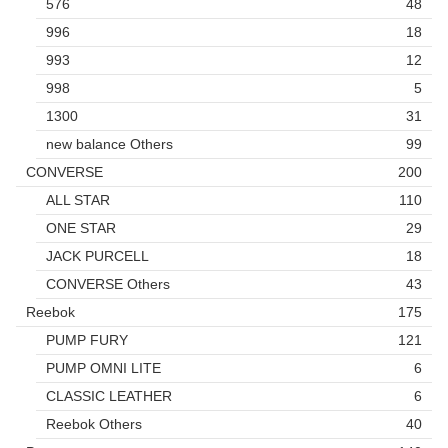
576
48
996
18
993
12
998
5
1300
31
new balance Others
99
CONVERSE
200
ALL STAR
110
ONE STAR
29
JACK PURCELL
18
CONVERSE Others
43
Reebok
175
PUMP FURY
121
PUMP OMNI LITE
6
CLASSIC LEATHER
6
Reebok Others
40