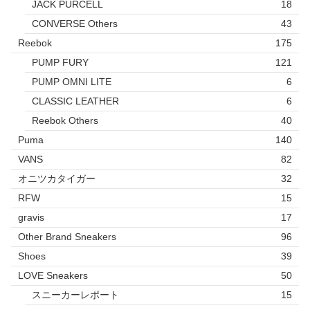
JACK PURCELL
18
CONVERSE Others
43
Reebok
175
PUMP FURY
121
PUMP OMNI LITE
6
CLASSIC LEATHER
6
Reebok Others
40
Puma
140
VANS
82
オニツカタイガー
32
RFW
15
gravis
17
Other Brand Sneakers
96
Shoes
39
LOVE Sneakers
50
スニーカーレポート
15