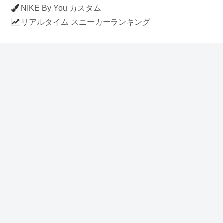
NIKE By You カスタム
リアルタイム スニーカーランキング
人気のスニーカー記事
ナイキ エアフォース1 ロー デラックス
「ワンピース」
NIKE AIR CHUKKA MOC ULTRA
[FLAX / FLAX-BLACK-BLACK]
(ah7915-201)
アディダス スタンスミス 「ホワイト/
ブルー」 (FV4083)
イラストに見える NIKE AIR FORCE 1