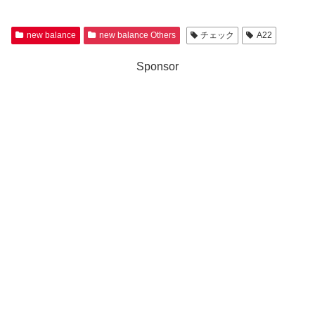
new balance
new balance Others
チェック
A22
Sponsor