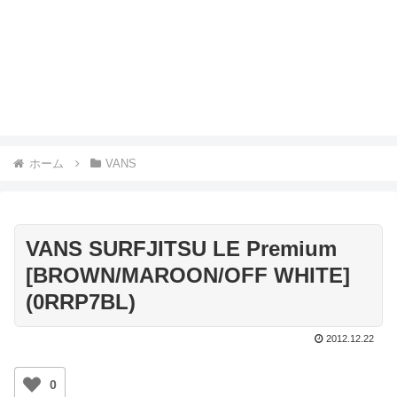
ホーム
VANS
VANS SURFJITSU LE Premium
[BROWN/MAROON/OFF WHITE]
(0RRP7BL)
2012.12.22
0