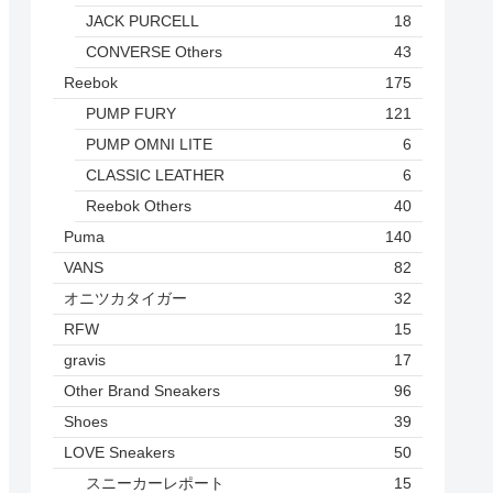
JACK PURCELL
18
CONVERSE Others
43
Reebok
175
PUMP FURY
121
PUMP OMNI LITE
6
CLASSIC LEATHER
6
Reebok Others
40
Puma
140
VANS
82
オニツカタイガー
32
RFW
15
gravis
17
Other Brand Sneakers
96
Shoes
39
LOVE Sneakers
50
スニーカーレポート
15