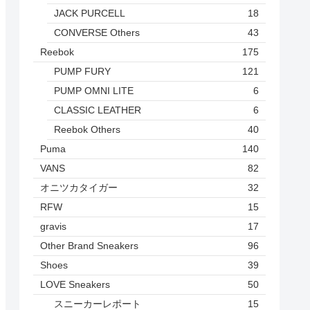
JACK PURCELL
18
CONVERSE Others
43
Reebok
175
PUMP FURY
121
PUMP OMNI LITE
6
CLASSIC LEATHER
6
Reebok Others
40
Puma
140
VANS
82
オニツカタイガー
32
RFW
15
gravis
17
Other Brand Sneakers
96
Shoes
39
LOVE Sneakers
50
スニーカーレポート
15