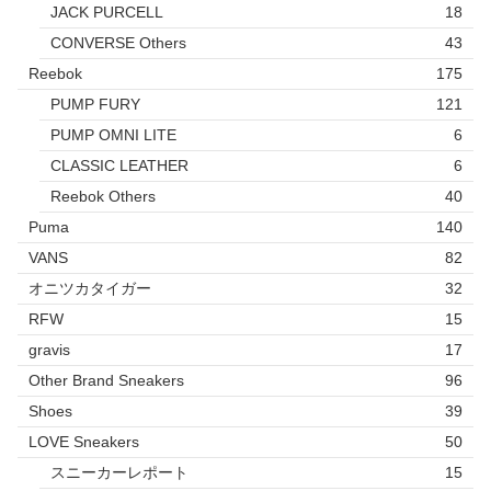
JACK PURCELL
18
CONVERSE Others
43
Reebok
175
PUMP FURY
121
PUMP OMNI LITE
6
CLASSIC LEATHER
6
Reebok Others
40
Puma
140
VANS
82
オニツカタイガー
32
RFW
15
gravis
17
Other Brand Sneakers
96
Shoes
39
LOVE Sneakers
50
スニーカーレポート
15