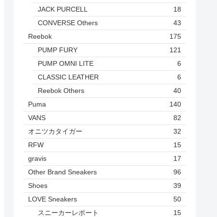
JACK PURCELL
18
CONVERSE Others
43
Reebok
175
PUMP FURY
121
PUMP OMNI LITE
6
CLASSIC LEATHER
6
Reebok Others
40
Puma
140
VANS
82
オニツカタイガー
32
RFW
15
gravis
17
Other Brand Sneakers
96
Shoes
39
LOVE Sneakers
50
スニーカーレポート
15