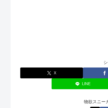
シ
X
LINE
物欲スニー