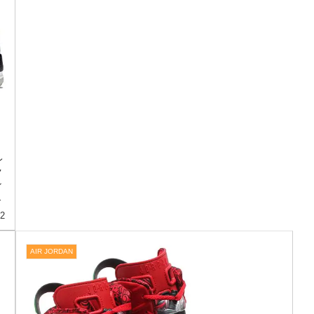
NIKE JORDAN SPIZIKE [WHITE / LIGHT
POISON GREEN-UNIVERSITY RED-GREY
MIST] (315371-132)
ナイキ ジョーダン スパイズイック 「ホワイト/レッド/グリ
ーン」赤のアクセントが最高！NIKE JORDAN SPIZIKE か
ョ
ら、ポップな新色の発売です。ホワイトと黒灰のグラフィ
ックセメントパターンを配色したモノトーンボディをベー
スに、...
18
2015.06.24
Sponsor