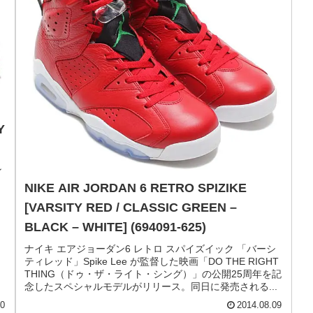
レ
ク
ン
ッ
22
AIR JORDAN