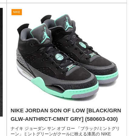
Y
ン
NIKE AIR JORDAN 6 RETRO SPIZIKE
[VARSITY RED / CLASSIC GREEN –
BLACK – WHITE] (694091-625)
ナイキ エアジョーダン6 レトロ スパイズイック 「バーシ
ティレッド」Spike Lee が監督した映画「DO THE RIGHT
THING（ドゥ・ザ・ライト・シング）」の公開25周年を記
念したスペシャルモデルがリリース。同日に発売される...
10
2014.08.09
NIKE