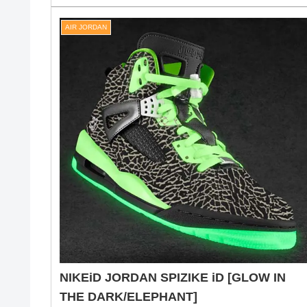
NIKE JORDAN SPIZIKE OG [WHITE /
CEMENT GREY-CLASSIC GREEN-VARSIT
RED] (315371-125)
ナイキ ジョーダン スパイズイック OG 「ホワイト/セメ
ト/グリーン/レッド」NIKE JORDAN SPIZIKE のファース
トカラーが復刻！2006年にリリースされた NIKE AIR
JORDAN SPIZ'IKE は、Spike...
2014.08.
AIR JORDAN