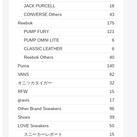
JACK PURCELL
18
CONVERSE Others
43
Reebok
175
PUMP FURY
121
PUMP OMNI LITE
6
CLASSIC LEATHER
6
Reebok Others
40
Puma
140
VANS
82
オニツカタイガー
32
RFW
15
gravis
17
Other Brand Sneakers
96
Shoes
39
LOVE Sneakers
50
スニーカーレポート
15