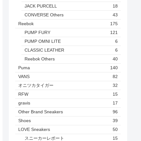
JACK PURCELL
18
CONVERSE Others
43
Reebok
175
PUMP FURY
121
PUMP OMNI LITE
6
CLASSIC LEATHER
6
Reebok Others
40
Puma
140
VANS
82
オニツカタイガー
32
RFW
15
gravis
17
Other Brand Sneakers
96
Shoes
39
LOVE Sneakers
50
スニーカーレポート
15