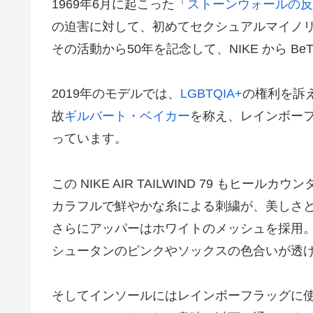
1969年6月に起こった「
ストーンウォールの反
の迫害に対して、初めてセクシュアルマイノ
その活動から50年を記念して、NIKE から B
2019年のモデルでは、
LGBTQIA+
の権利を訴
故
ギルバート・ベイカー
を称え、レインボー
っています。
この NIKE AIR TAILWIND 79 もヒー
カラフルで鮮やかな糸による刺繍が、美しさ
さらにアッパーはホワイトのメッシュを採用
シュータンのピンクやソックスの色合いが透
そしてインソールにはレインボーフラッグに