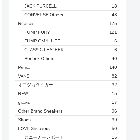
JACK PURCELL
18
CONVERSE Others
43
Reebok
175
PUMP FURY
121
PUMP OMNI LITE
6
CLASSIC LEATHER
6
Reebok Others
40
Puma
140
VANS
82
オニツカタイガー
32
RFW
15
gravis
17
Other Brand Sneakers
96
Shoes
39
LOVE Sneakers
50
スニーカーレポート
15