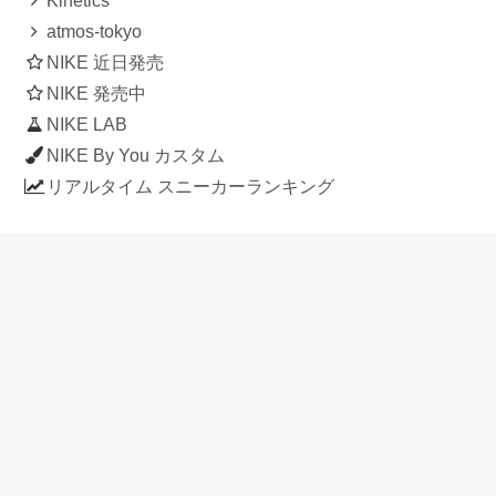
Kinetics
atmos-tokyo
NIKE 近日発売
NIKE 発売中
NIKE LAB
NIKE By You カスタム
リアルタイム スニーカーランキング
人気のスニーカー記事
ナイキ エアフォース1 ロー デラックス
「ワンピース」
NIKE AIR CHUKKA MOC ULTRA
[FLAX / FLAX-BLACK-BLACK]
(ah7915-201)