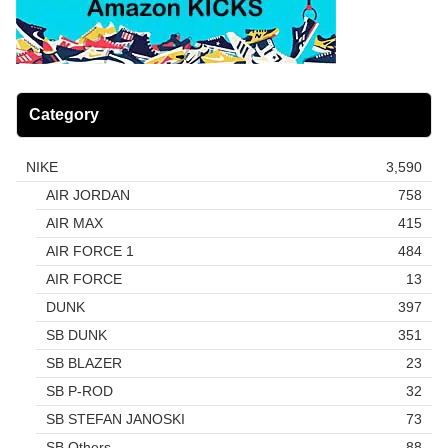
Category
NIKE
3,590
AIR JORDAN
758
AIR MAX
415
AIR FORCE 1
484
AIR FORCE
13
DUNK
397
SB DUNK
351
SB BLAZER
23
SB P-ROD
32
SB STEFAN JANOSKI
73
SB Others
88