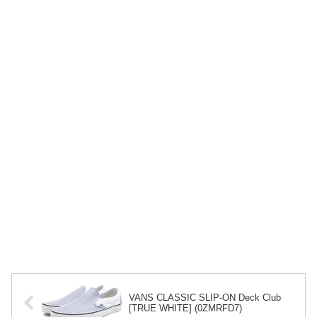
VANS CLASSIC SLIP-ON Deck Club
[TRUE WHITE] (0ZMRFD7)