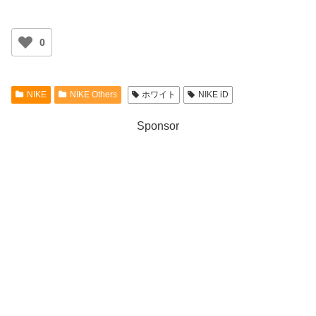
0
NIKE
NIKE Others
ホワイト
NIKE iD
Sponsor