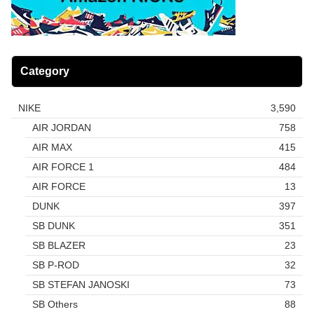
Category
NIKE
3,590
AIR JORDAN
758
AIR MAX
415
AIR FORCE 1
484
AIR FORCE
13
DUNK
397
SB DUNK
351
SB BLAZER
23
SB P-ROD
32
SB STEFAN JANOSKI
73
SB Others
88