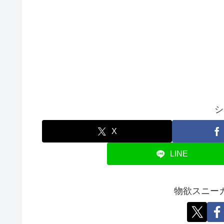
シ
X
LINE
物欲スニー