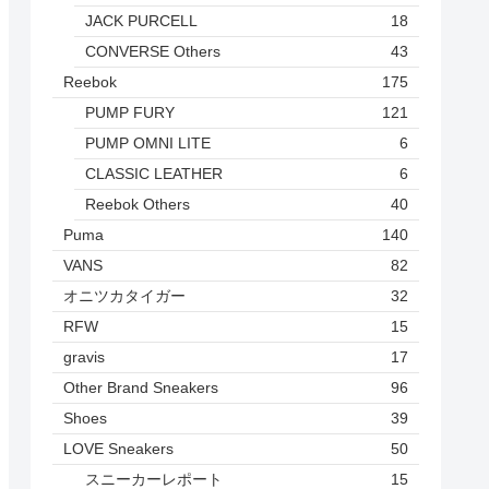
JACK PURCELL
18
CONVERSE Others
43
Reebok
175
PUMP FURY
121
PUMP OMNI LITE
6
CLASSIC LEATHER
6
Reebok Others
40
Puma
140
VANS
82
オニツカタイガー
32
RFW
15
gravis
17
Other Brand Sneakers
96
Shoes
39
LOVE Sneakers
50
スニーカーレポート
15