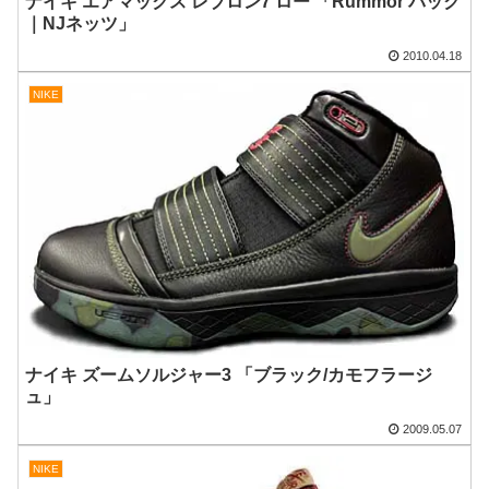
ナイキ エアマックス レブロン7 ロー 「Rummor パック
｜NJネッツ」
2010.04.18
NIKE
ナイキ ズームソルジャー3 「ブラック/カモフラージ
ュ」
2009.05.07
NIKE