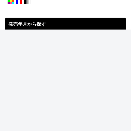
発売年月から探す
注目のスニーカーショップ
LOWTEX
LTD online
UNDEFEATED
Kinetics
atmos-tokyo
NIKE 近日発売
NIKE 発売中