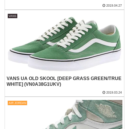
2019.04.27
VANS
VANS UA OLD SKOOL [DEEP GRASS GREEN/TRUE
WHITE] (VN0A38G1UKV)
2019.03.24
AIR JORDAN