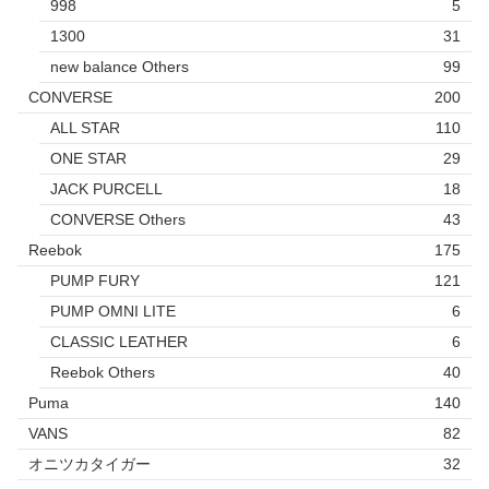
998
5
1300
31
new balance Others
99
CONVERSE
200
ALL STAR
110
ONE STAR
29
JACK PURCELL
18
CONVERSE Others
43
Reebok
175
PUMP FURY
121
PUMP OMNI LITE
6
CLASSIC LEATHER
6
Reebok Others
40
Puma
140
VANS
82
オニツカタイガー
32